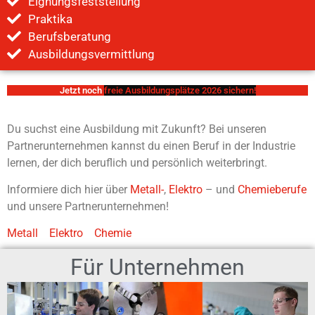
Eignungsfeststellung
Praktika
Berufsberatung
Ausbildungsvermittlung
Jetzt noch
f
r
e
i
e
A
u
s
b
i
l
d
u
n
g
s
p
l
ä
t
z
e
2
0
2
6
s
i
c
h
e
r
n
!
Du suchst eine Ausbildung mit Zukunft? Bei unseren
Partnerunternehmen kannst du einen Beruf in der Industrie
lernen, der dich beruflich und persönlich weiterbringt.
Informiere dich hier über
Metall-
,
Elektro
– und
Chemieberufe
und unsere Partnerunternehmen!
Metall
Elektro
Chemie
Für Unternehmen